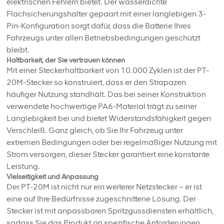
elektrischen Fehlern bietet. Der wasserdichte
Flachsicherungshalter gepaart mit einer langlebigen 3-
Pin-Konfiguration sorgt dafür, dass die Batterie Ihres
Fahrzeugs unter allen Betriebsbedingungen geschützt
bleibt.
Haltbarkeit, der Sie vertrauen können
Mit einer Steckerhaltbarkeit von 10.000 Zyklen ist der PT-
20M-Stecker so konstruiert, dass er den Strapazen
häufiger Nutzung standhält. Das bei seiner Konstruktion
verwendete hochwertige PA6-Material trägt zu seiner
Langlebigkeit bei und bietet Widerstandsfähigkeit gegen
Verschleiß. Ganz gleich, ob Sie Ihr Fahrzeug unter
extremen Bedingungen oder bei regelmäßiger Nutzung mit
Strom versorgen, dieser Stecker garantiert eine konstante
Leistung.
Vielseitigkeit und Anpassung
Der PT-20M ist nicht nur ein weiterer Netzstecker – er ist
eine auf Ihre Bedürfnisse zugeschnittene Lösung. Der
Stecker ist mit anpassbaren Spritzgussdiensten erhältlich,
sodass Sie das Produkt an spezifische Anforderungen