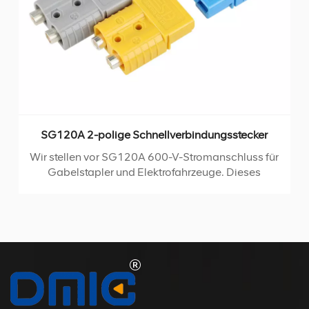
indungsstecker
SG175A Batteriesteckverbi
tromanschluss für
Wir stellen unser neuestes Produkt v
rzeuge. Dieses
Quick Power Batteriestecker - die ult
ie ist sowohl für
für alle Ihre Energiebedürfniss
 konzipiert und
Steckverbinder ist mit hochwertigen
farbcodiertes
Kupferanschlüssen ausgestattet und 
e Konnektivität.
bei hohen Strombedingunge
em Kunststoff und
außergewöhnliche Leitfähigkeit. 
akten gefertigte
umfangreichen Auswahl 
keit ausgelegt und
Anschlussspezifikationen ist es mit 
ingungen stand.
Drahtdurchmessern kompatibel
unglaublich vielseitig und prakti