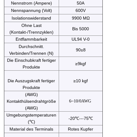
Nennstrom (Ampere)
50A
Nennspannung (Volt)
600V
Isolationswiderstand
9900 MΩ
Ohne Last
Bis 5000
(Kontakt-/Trennzyklen)
Entflammbarkeit
UL94 V-0
Durchschnitt.
90±8
Verbinden/Trennen (N)
Die Einschubkraft fertiger
≥9kgf
Produkte
Die Auszugskraft fertiger
≥10 kgf
Produkte
(AWG)
Kontakthülsendrahtgröße
6~10/0AWG
(AWG)
Umgebungstemperaturen
-20℃---75℃
(℃)
Material des Terminals
Rotes Kupfer