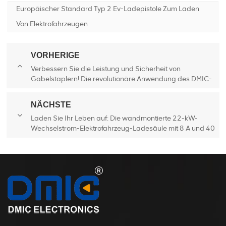
Europäischer Standard Typ 2 Ev-Ladepistole Zum Laden
Von Elektrofahrzeugen
VORHERIGE
Verbessern Sie die Leistung und Sicherheit von
Gabelstaplern! Die revolutionäre Anwendung des DMIC-
Steckers im Bereich Gabelstapler
NÄCHSTE
Laden Sie Ihr Leben auf: Die wandmontierte 22-kW-
Wechselstrom-Elektrofahrzeug-Ladesäule mit 8 A und 40
A für Privathaushalte