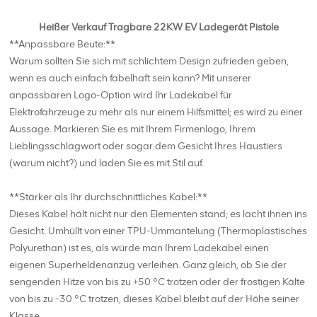
Heißer Verkauf Tragbare 22KW EV Ladegerät Pistole
**Anpassbare Beute:**
Warum sollten Sie sich mit schlichtem Design zufrieden geben,
wenn es auch einfach fabelhaft sein kann? Mit unserer
anpassbaren Logo-Option wird Ihr Ladekabel für
Elektrofahrzeuge zu mehr als nur einem Hilfsmittel; es wird zu einer
Aussage. Markieren Sie es mit Ihrem Firmenlogo, Ihrem
Lieblingsschlagwort oder sogar dem Gesicht Ihres Haustiers
(warum nicht?) und laden Sie es mit Stil auf.
**Stärker als Ihr durchschnittliches Kabel:**
Dieses Kabel hält nicht nur den Elementen stand; es lacht ihnen ins
Gesicht. Umhüllt von einer TPU-Ummantelung (Thermoplastisches
Polyurethan) ist es, als würde man Ihrem Ladekabel einen
eigenen Superheldenanzug verleihen. Ganz gleich, ob Sie der
sengenden Hitze von bis zu +50 °C trotzen oder der frostigen Kälte
von bis zu -30 °C trotzen, dieses Kabel bleibt auf der Höhe seiner
Klasse.