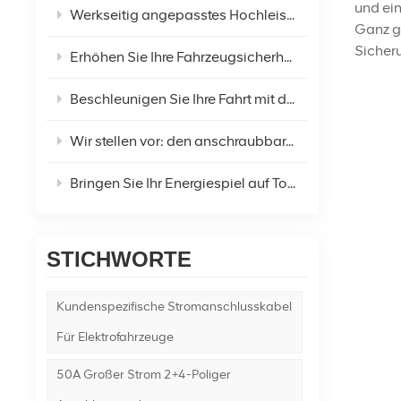
und ei
Werkseitig angepasstes Hochleistungs-Verlängerungskabel für den Zigarettenanzünder im Auto für den Kühlschrank – Ihre ultimative Gleichstromlösung
Ganz g
Sicher
Erhöhen Sie Ihre Fahrzeugsicherheit mit dem mittelgroßen, wasserdichten Kabelbaum für Flachsicherungshalter
Beschleunigen Sie Ihre Fahrt mit dem anschraubbaren Kfz-Sicherungshalter!
Wir stellen vor: den anschraubbaren Hochstrom-Sicherungshalter mit großem Flachstecker: Die Zukunft der Stromsicherheit
Bringen Sie Ihr Energiespiel auf Touren mit dem neuen roten und schwarzen Energy-to-O-Typ-Klemmendraht mit 14 AWG!
STICHWORTE
Kundenspezifische Stromanschlusskabel
Für Elektrofahrzeuge
50A Großer Strom 2+4-Poliger