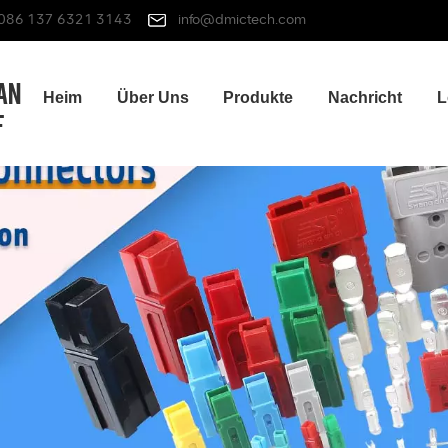
086 137 6321 3143
info@dmictech.com
Heim
Über Uns
Produkte
Nachricht
L