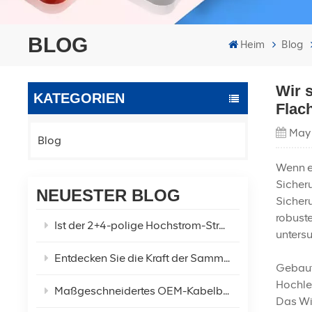
BLOG
Heim
Blog
Wir 
KATEGORIEN
Flac
May
Blog
Wenn es
Sicheru
NEUESTER BLOG
Sicheru
robuste
Ist der 2+4-polige Hochstrom-Stromanschluss für Elektrofahrzeuge die optimale Lösung für Ihren Elektrofahrzeug-Strombedarf?
unters
Entdecken Sie die Kraft der Sammlung echter XT60U XT60 XT60H-F/M-Steckverbinder
Gebaut
Hochle
Maßgeschneidertes OEM-Kabelbaum-Zweiloch-Ladekabel für Autokühlschränke!
Das Wic