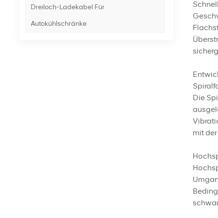
Schnell
Dreiloch-Ladekabel Für
Geschw
Autokühlschränke
Flachst
Überstr
sicherg
Entwick
Spiralf
Die Spi
ausgele
Vibrati
mit de
Hochsp
Hochspa
Umgang
Beding
schwan