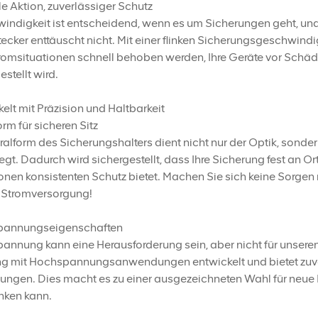
e Aktion, zuverlässiger Schutz
indigkeit ist entscheidend, wenn es um Sicherungen geht, un
ecker enttäuscht nicht. Mit einer flinken Sicherungsgeschwindigk
omsituationen schnell behoben werden, Ihre Geräte vor Schäde
estellt wird.
elt mit Präzision und Haltbarkeit
orm für sicheren Sitz
ralform des Sicherungshalters dient nicht nur der Optik, sonder
gt. Dadurch wird sichergestellt, dass Ihre Sicherung fest an O
onen konsistenten Schutz bietet. Machen Sie sich keine Sorge
r Stromversorgung!
annungseigenschaften
nnung kann eine Herausforderung sein, aber nicht für unseren
 mit Hochspannungsanwendungen entwickelt und bietet zuverl
ungen. Dies macht es zu einer ausgezeichneten Wahl für neu
ken kann.