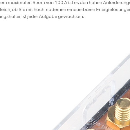
nem maximalen Strom von 100 A ist es den hohen Anforderunge
leich, ob Sie mit hochmodernen erneuerbaren Energielösungen
ungshalter ist jeder Aufgabe gewachsen.