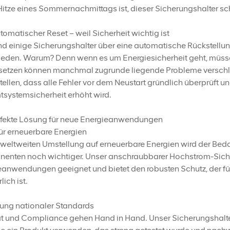
Hitze eines Sommernachmittags ist, dieser Sicherungshalter sch
tomatischer Reset – weil Sicherheit wichtig ist
 einige Sicherungshalter über eine automatische Rückstellung
ieden. Warum? Denn wenn es um Energiesicherheit geht, müsse
setzen können manchmal zugrunde liegende Probleme verschle
tellen, dass alle Fehler vor dem Neustart gründlich überprüft
systemsicherheit erhöht wird.
rfekte Lösung für neue Energieanwendungen
für erneuerbare Energien
 weltweiten Umstellung auf erneuerbare Energien wird der Bedar
enten noch wichtiger. Unser anschraubbarer Hochstrom-Sicheru
eanwendungen geeignet und bietet den robusten Schutz, der fü
lich ist.
tung nationaler Standards
t und Compliance gehen Hand in Hand. Unser Sicherungshalter er