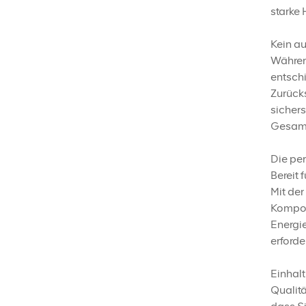
starke 
Kein au
Während
entsch
Zurück
sichers
Gesamt
Die pe
Bereit 
Mit der
Kompon
Energi
erforder
Einhal
Qualitä