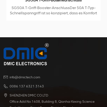
SG50A T-Griff-Batterieanschluss
SG50A T-Griff-Booster-AnschlussDer 50A T-Typ-
Schnellspanngriff ist so konzipiert, dass es Komfort
und Benutzerfreundlichkeit bietet. Im Lieferumfang
sind ein Griff, zwei Schrauben und zwei Muttern
enthalten, die alle am Gummigehäuse des Steckers
befestigt werden. Der Griff wird im
Spritzgussverfahren hergestellt und gewährleistet
so Langlebigkeit und Zuverlässigkeit. Dieses
Produkt ist für einen maximalen Strom von 50 A und
eine Spannung von 600 V ausgelegt. Es hält einem
breiten Betriebstemperaturbereich von -20 °C bis
+125 °C stand und ist somit für verschiedene
Umgebungen geeignet.
info@dmictech.com
0086 137 6321 3143
SHENZHEN DMIC CO.LTD
Office Add:No.1408, Building 8, Qianhai Kexing Science