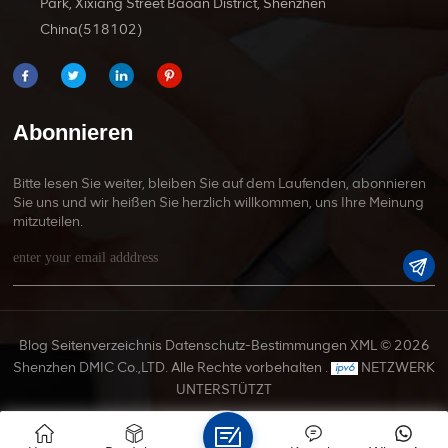
Park, Xixiang Street Baoan District, Shenzhen
China(518102)
Abonnieren
Bitte lesen Sie weiter, bleiben Sie auf dem Laufenden, abonnieren
Sie uns und wir heißen Sie herzlich willkommen, uns Ihre Meinung
mitzuteilen.
Blog
Seitenverzeichnis
Datenschutz-Bestimmungen
XML
© 2026
Shenzhen DMIC Co.,LTD. Alle Rechte vorbehalten .
NETZWERK
UNTERSTÜTZT