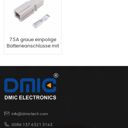
75A graue einpolige
Batterieanschlüsse mit
Steckklemme
info@dmictech.com
0086 137 6321 3143