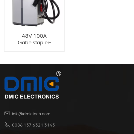
48V 100A
Gabelstapler-
Ladegerät für
Teleskoplader
info@dmictech.com
0086 137 6321 3143